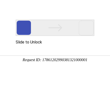
检测中心
首页
质检动
会议通过 2015年11月26日中华人民共和国国务院令第664
权、安全和利益，促进地理信息产业健康发展，为经济建
会公开的地图的编制、审核、出版和互联网地图服务以及
、保障地理信息安全、方便群众生活的原则。