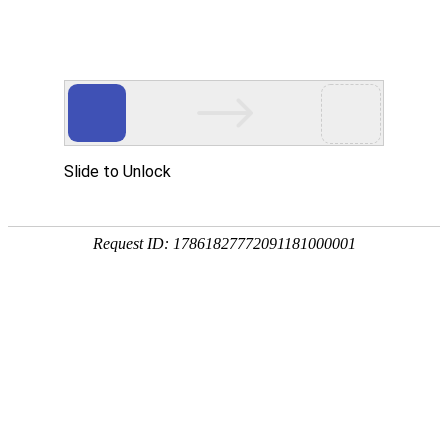
中央宣传部出版产品质量监督检测中心
首页
质检动态
质检业务
质检资料