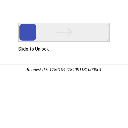
检测中心
首页
质检动
检中心举办“党日+工会”联合活动
习教育，丰富职工文化生活，近日，质检中心以“寻古道