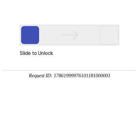
中央宣传部出版产品质量监督检测中心
首页
质检动态
质检业务
质检资料